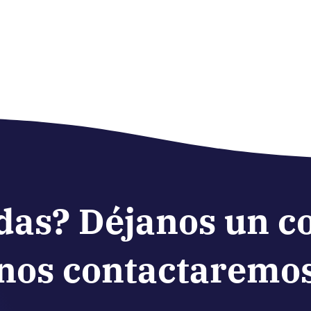
das? Déjanos un c
nos contactaremo