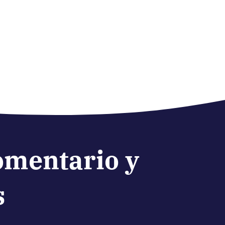
omentario y
s