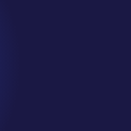
 para
e