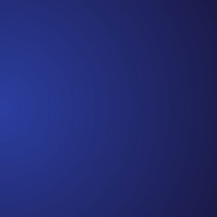
Estamos
ayudart