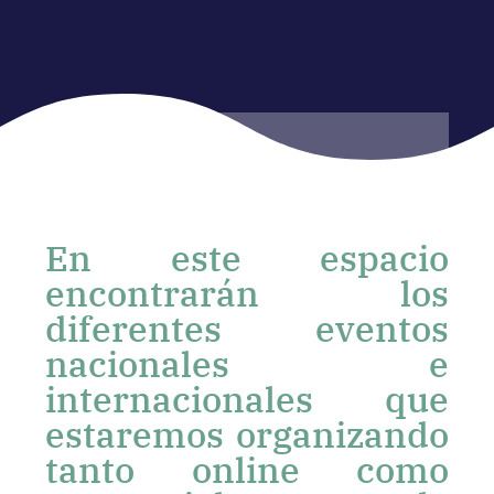
En este espacio
encontrarán los
diferentes eventos
nacionales e
internacionales que
estaremos organizando
tanto online como